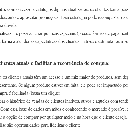
ado:
com o acesso a catálogos digitais atualizados, os clientes têm a po
desconto e aproveitar promoções. Essa estratégia pode reconquistar os c
na dúvida.
cíficas
– é possível criar políticas especiais (preços, formas de pagamen
 forma a atender as expectativas dos clientes inativos e estimulá-los a 
ientes atuais e facilitar a recorrência de compra:
g
: os clientes atuais têm um acesso a um mix maior de produtos, sem d
esentante. Se algum produto estiver em falta, ele pode ser impactado po
mpra é facilitada (basta um clique).
isar o histórico de vendas de clientes inativos, ativos e aqueles com tend
Com essa base de dados em mãos e conhecendo o mercado é possível cri
ar a opção de comprar por qualquer meio e na hora que o cliente deseja,
lise são oportunidades para fidelizar o cliente.