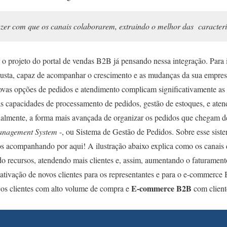
fazer com que os canais colaborarem, extraindo o melhor das caracterí
ar o projeto do portal de vendas B2B já pensando nessa integração. Para i
busta, capaz de acompanhar o crescimento e as mudanças da sua empres
ovas opções de pedidos e atendimento complicam significativamente a
as capacidades de processamento de pedidos, gestão de estoques, e aten
ualmente, a forma mais avançada de organizar os pedidos que chegam d
anagement System
-, ou Sistema de Gestão de Pedidos. Sobre esse sistem
nos acompanhando por aqui!
A ilustração abaixo explica como os canais 
do recursos, atendendo mais clientes e, assim, aumentando o faturament
 ativação de novos clientes para os representantes e para o e-commerc
E-commerce B2B
os clientes com alto volume de compra e
com client