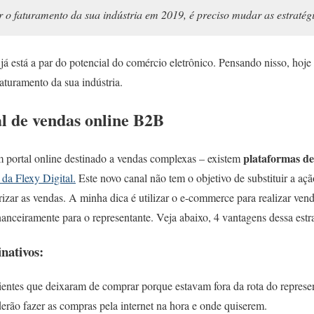
r o faturamento da sua indústria em 2019, é preciso mudar as estratég
á está a par do potencial do comércio eletrônico
.
Pensando nisso, hoje 
faturamento da sua indústria.
al de vendas online B2B
plataformas de
m portal online destinado a vendas complexas – existem
da Flexy Digital.
Este novo canal não tem o objetivo de substituir a aç
arizar as vendas. A minha dica é utilizar o e-commerce para realizar v
anceiramente para o representante.
Veja abaixo, 4 vantagens dessa estra
nativos:
ientes que deixaram de comprar porque estavam fora da rota do represe
derão fazer as compras pela internet na hora e onde quiserem.