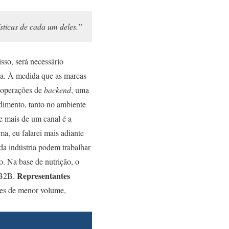
sticas de cada um deles.”
sso, será necessário
a.
À medida que as marcas
s operações de
backend
, uma
dimento, tanto no ambiente
e mais de um canal é a
a, eu falarei mais adiante
da indústria podem trabalhar
o.
Na base de nutrição, o
Representantes
e B2B.
es de menor volume,