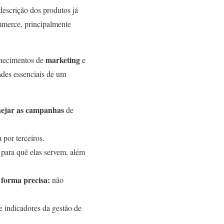
descrição dos produtos já
mmerce, principalmente
marketing
hecimentos de
e
ades essenciais de um
nejar as campanhas
de
 por terceiros.
e para quê elas servem, além
 forma precisa:
não
 indicadores da gestão de