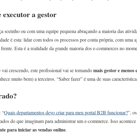
 executor a gestor
a sozinho ou com uma equipe pequena abraçando a maioria das ativid
idade é esta: lidar com todos os processos por conta própria, com uma aj
m frente. Esta é a realidade da grande maioria dos e-commerces no mome
mais gestor e menos 
ai crescendo, este profissional vai se tornando
hece muito bem) a terceiros. “Saber fazer” é uma de suas característica
rado?
: “
Quais departamentos devo criar para meu portal B2B funcionar?
”, os
arados do que imaginam para administrar um e-commerce. Isso acontec
ente para iniciar as vendas online
.