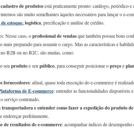
cadastro de produtos
o
está praticamente pronto: catálogo, periódico e 
internos são muito semelhantes àqueles necessários para lançar o e-co
 de estoque
, logística
, precificação e análise de crédito.
profissional de vendas
es. Nesse caso, o
que também possua bons con
o mais preparado para assumir o cargo. Mas as características e habilid
a no B2B ou no B2C, são muitas, como:
produto
público
preço
pla
 o seu
e seu
, para conseguir posicionar o
e
s fornecedores
: afinal, quase toda execução do e-commerce é realizada
Plataforma de E-commerce
: entender as funcionalidades disponíveis 
 o serviço contratado.
 transportadora e entender como fazer a expedição do produto de
 e endereçar perfeitamente.
se de resultados de e-commerce
: acompanhar índices de desempenho e