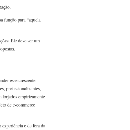
zação.
sa função para “aquela
nções
. Ele deve ser um
ropostas.
ender esse crescente
s, profissionalizantes,
m forjados empiricamente
ojeto de e-commerce
 experiência e de fora da