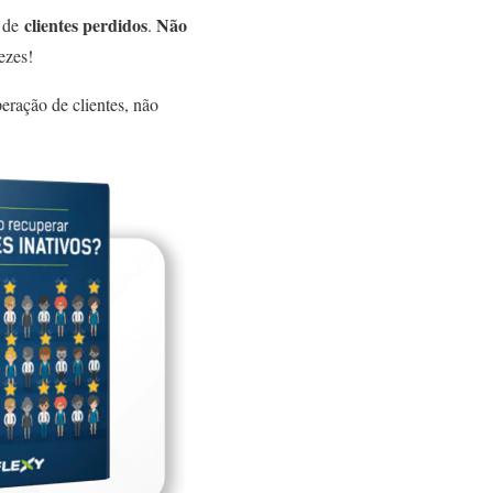
clientes perdidos
Não
o de
.
ezes!
peração de clientes, não