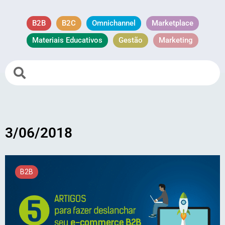
B2B
B2C
Omnichannel
Marketplace
Materiais Educativos
Gestão
Marketing
3/06/2018
B2B