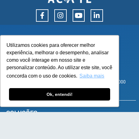
Utilizamos cookies para oferecer melhor
Utilizamos cookies para oferecer melhor
experiência, melhorar o desempenho, analisar
experiência, melhorar o desempenho, analisar
como você interage em nosso site e
como você interage em nosso site e
personalizar conteúdo. Ao utilizar este site, você
personalizar conteúdo. Ao utilizar este site, você
Corporate Park – Rod SC 401, 8600 – Bloco 3 Sala 101
concorda com o uso de cookies.
concorda com o uso de cookies.
Saiba mais
Saiba mais
Santo Antônio de Lisboa, Florianópolis – SC – CEP 88050-000
atendimento@flexy.com.br
Ok, entendi!
Ok, entendi!
SOLUÇÕES
e-Commerce B2B
e-Commerce B2C