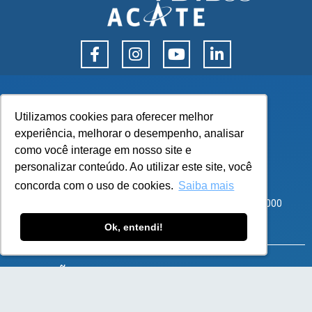
Utilizamos cookies para oferecer melhor
Utilizamos cookies para oferecer melhor
experiência, melhorar o desempenho, analisar
experiência, melhorar o desempenho, analisar
como você interage em nosso site e
como você interage em nosso site e
personalizar conteúdo. Ao utilizar este site, você
personalizar conteúdo. Ao utilizar este site, você
Corporate Park – Rod SC 401, 8600 – Bloco 3 Sala 101
concorda com o uso de cookies.
concorda com o uso de cookies.
Saiba mais
Saiba mais
Santo Antônio de Lisboa, Florianópolis – SC – CEP 88050-000
atendimento@flexy.com.br
Ok, entendi!
Ok, entendi!
SOLUÇÕES
e-Commerce B2B