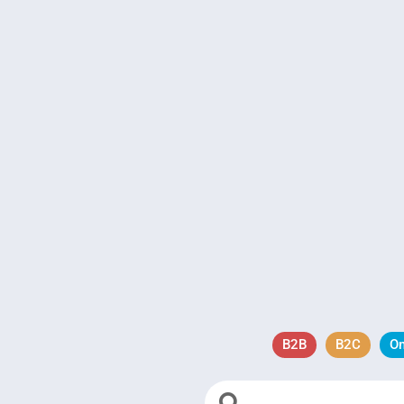
B2B
B2C
O