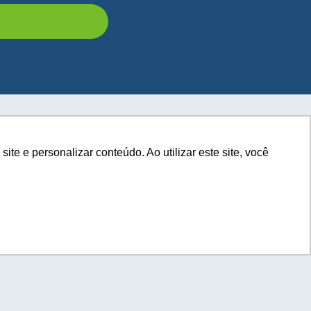
e e personalizar conteúdo. Ao utilizar este site, você
e e personalizar conteúdo. Ao utilizar este site, você
com você.
a seu e-commerce?*