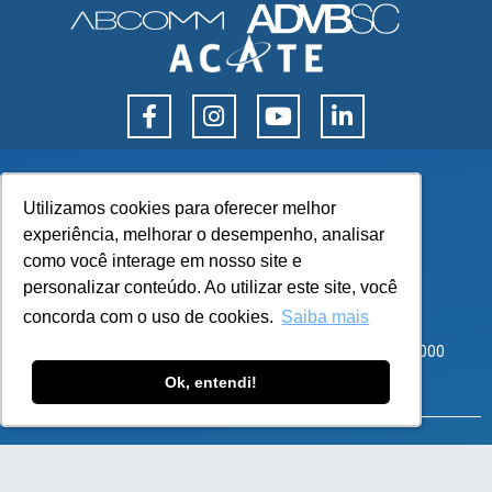
Utilizamos cookies para oferecer melhor
Utilizamos cookies para oferecer melhor
experiência, melhorar o desempenho, analisar
experiência, melhorar o desempenho, analisar
como você interage em nosso site e
como você interage em nosso site e
personalizar conteúdo. Ao utilizar este site, você
personalizar conteúdo. Ao utilizar este site, você
concorda com o uso de cookies.
concorda com o uso de cookies.
Saiba mais
Saiba mais
Corporate Park – Rod SC 401, 8600 – Bloco 3 Sala 101
Santo Antônio de Lisboa, Florianópolis – SC – CEP 88050-000
Ok, entendi!
Ok, entendi!
atendimento@flexy.com.br
SOLUÇÕES