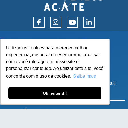
Utilizamos cookies para oferecer melhor
Utilizamos cookies para oferecer melhor
experiência, melhorar o desempenho, analisar
experiência, melhorar o desempenho, analisar
como você interage em nosso site e
como você interage em nosso site e
personalizar conteúdo. Ao utilizar este site, você
personalizar conteúdo. Ao utilizar este site, você
Corporate Park – Rod SC 401, 8600 – Bloco 3 Sala 101
concorda com o uso de cookies.
concorda com o uso de cookies.
Saiba mais
Saiba mais
Santo Antônio de Lisboa, Florianópolis – SC – CEP 88050-000
atendimento@flexy.com.br
Ok, entendi!
Ok, entendi!
SOLUÇÕES
e-Commerce B2B