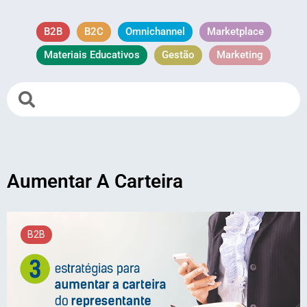
B2B
B2C
Omnichannel
Marketplace
Materiais Educativos
Gestão
Marketing
Aumentar A Carteira
B2B