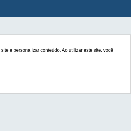
e e personalizar conteúdo. Ao utilizar este site, você
e e personalizar conteúdo. Ao utilizar este site, você
com você.
a seu e-commerce?*