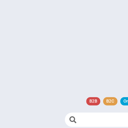
B2B
B2C
O