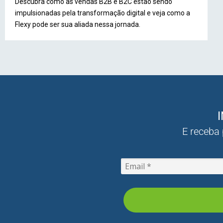
Descubra como as vendas B2B e B2C estão sendo
impulsionadas pela transformação digital e veja como a
Flexy pode ser sua aliada nessa jornada.
E receba