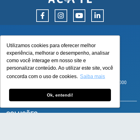
Utilizamos cookies para oferecer melhor
Utilizamos cookies para oferecer melhor
experiência, melhorar o desempenho, analisar
experiência, melhorar o desempenho, analisar
como você interage em nosso site e
como você interage em nosso site e
personalizar conteúdo. Ao utilizar este site, você
personalizar conteúdo. Ao utilizar este site, você
Corporate Park – Rod SC 401, 8600 – Bloco 3 Sala 101
concorda com o uso de cookies.
concorda com o uso de cookies.
Saiba mais
Saiba mais
Santo Antônio de Lisboa, Florianópolis – SC – CEP 88050-000
atendimento@flexy.com.br
Ok, entendi!
Ok, entendi!
SOLUÇÕES
e-Commerce B2B
e-Commerce B2C