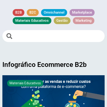
B2B
B2C
Omnichannel
Marketplace
Materiais Educativos
Gestão
Marketing
Infográfico Ecommerce B2b
Materiais Educativos