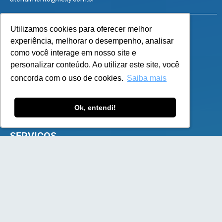
SOLUÇÕES
e-Commerce B2B
e-Commerce B2C
Plataforma de Marketplace
E-commerce Omnichannel
E-commerce para Franquias
E-commerce para Supermercados
SERVIÇOS
Infraestrutura Robusta
Implementação acompanhada
Atendimento especializado
Inovação constante
Documentação API