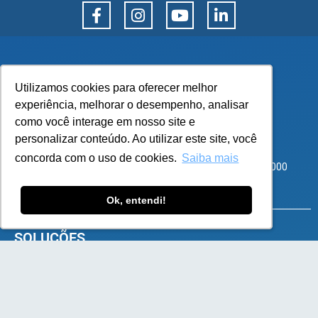
Utilizamos cookies para oferecer melhor
Utilizamos cookies para oferecer melhor
experiência, melhorar o desempenho, analisar
experiência, melhorar o desempenho, analisar
como você interage em nosso site e
como você interage em nosso site e
personalizar conteúdo. Ao utilizar este site, você
personalizar conteúdo. Ao utilizar este site, você
Corporate Park – Rod SC 401, 8600 – Bloco 3 Sala 101
concorda com o uso de cookies.
concorda com o uso de cookies.
Saiba mais
Saiba mais
Santo Antônio de Lisboa, Florianópolis – SC – CEP 88050-000
atendimento@flexy.com.br
Ok, entendi!
Ok, entendi!
SOLUÇÕES
e-Commerce B2B
e-Commerce B2C
Plataforma de Marketplace