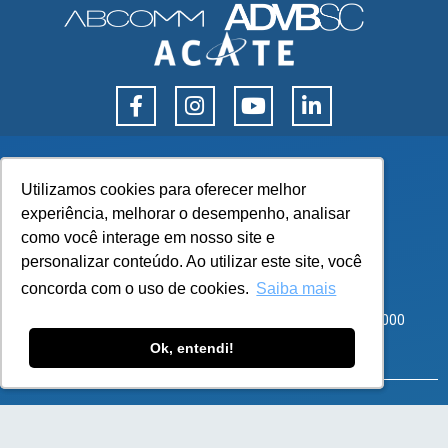
Utilizamos cookies para oferecer melhor
Utilizamos cookies para oferecer melhor
experiência, melhorar o desempenho, analisar
experiência, melhorar o desempenho, analisar
como você interage em nosso site e
como você interage em nosso site e
personalizar conteúdo. Ao utilizar este site, você
personalizar conteúdo. Ao utilizar este site, você
concorda com o uso de cookies.
concorda com o uso de cookies.
Saiba mais
Saiba mais
Corporate Park – Rod SC 401, 8600 – Bloco 3 Sala 101
Santo Antônio de Lisboa, Florianópolis – SC – CEP 88050-000
Ok, entendi!
Ok, entendi!
atendimento@flexy.com.br
SOLUÇÕES