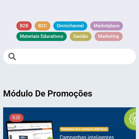
B2B
B2C
Omnichannel
Marketplace
Materiais Educativos
Gestão
Marketing
Módulo De Promoções
B2B