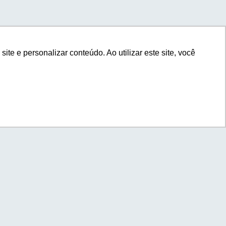
com você.
e e personalizar conteúdo. Ao utilizar este site, você
e e personalizar conteúdo. Ao utilizar este site, você
a seu e-commerce?*