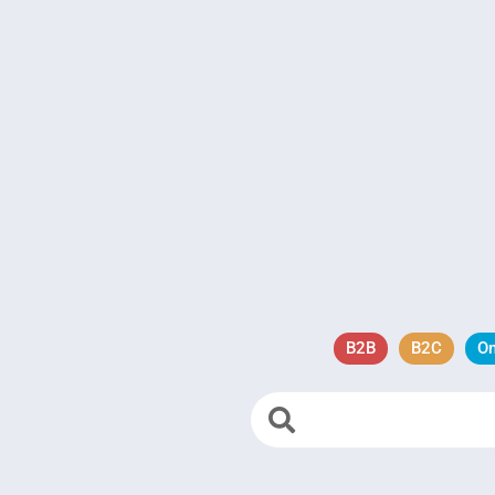
B2B
B2C
O