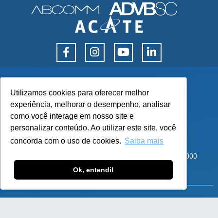
Utilizamos cookies para oferecer melhor
Utilizamos cookies para oferecer melhor
experiência, melhorar o desempenho, analisar
experiência, melhorar o desempenho, analisar
como você interage em nosso site e
como você interage em nosso site e
personalizar conteúdo. Ao utilizar este site, você
personalizar conteúdo. Ao utilizar este site, você
concorda com o uso de cookies.
concorda com o uso de cookies.
Saiba mais
Saiba mais
Corporate Park – Rod SC 401, 8600 – Bloco 3 Sala 101
Santo Antônio de Lisboa, Florianópolis – SC – CEP 88050-000
Ok, entendi!
Ok, entendi!
atendimento@flexy.com.br
SOLUÇÕES