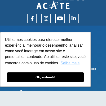
Utilizamos cookies para oferecer melhor
Utilizamos cookies para oferecer melhor
experiência, melhorar o desempenho, analisar
experiência, melhorar o desempenho, analisar
como você interage em nosso site e
como você interage em nosso site e
personalizar conteúdo. Ao utilizar este site, você
personalizar conteúdo. Ao utilizar este site, você
Corporate Park – Rod SC 401, 8600 – Bloco 3 Sala 101
concorda com o uso de cookies.
concorda com o uso de cookies.
Saiba mais
Saiba mais
Santo Antônio de Lisboa, Florianópolis – SC – CEP 88050-000
atendimento@flexy.com.br
Ok, entendi!
Ok, entendi!
SOLUÇÕES
e-Commerce B2B