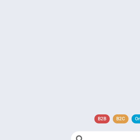
B2B
B2C
O