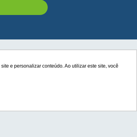
e e personalizar conteúdo. Ao utilizar este site, você
e e personalizar conteúdo. Ao utilizar este site, você
com você.
a seu e-commerce?*