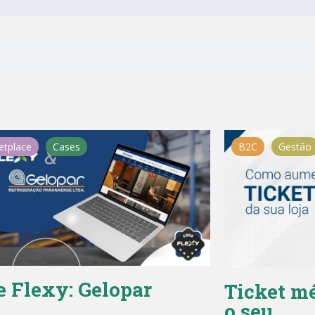
etplace
Cases
B2C
Gestão
e Flexy: Gelopar
Ticket mé
o seu