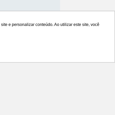
e e personalizar conteúdo. Ao utilizar este site, você
e e personalizar conteúdo. Ao utilizar este site, você