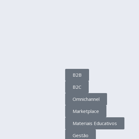
B2B
B2C
Omnichannel
Marketplace
Materiais Educativos
Gestão