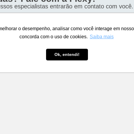
ssos especialistas entrarão em contato com você.
Telefone*
melhorar o desempenho, analisar como você interage em nosso sit
melhorar o desempenho, analisar como você interage em nosso sit
concorda com o uso de cookies.
concorda com o uso de cookies.
Saiba mais
Saiba mais
Qual modelo de operação você quer para seu e-
commerce?*
Ok, entendi!
Ok, entendi!
a*
Qual o motivo do seu contato?*
no
ano
 ano
ENVIAR