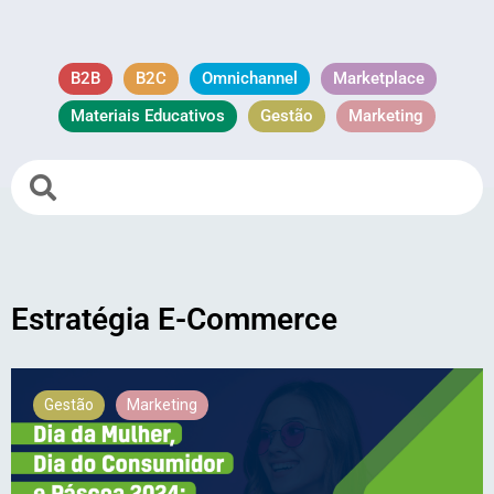
B2B
B2C
Omnichannel
Marketplace
Materiais Educativos
Gestão
Marketing
Estratégia E-Commerce
Gestão
Marketing