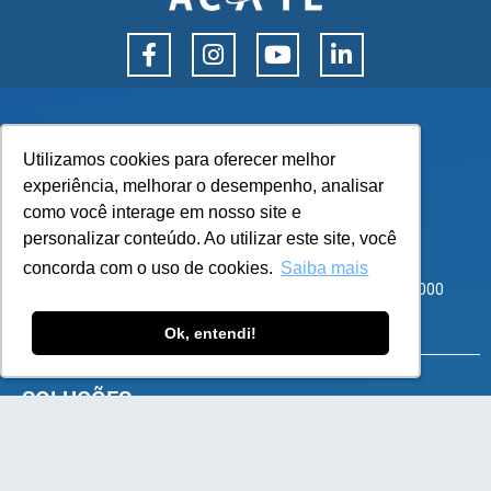
Utilizamos cookies para oferecer melhor
Utilizamos cookies para oferecer melhor
experiência, melhorar o desempenho, analisar
experiência, melhorar o desempenho, analisar
como você interage em nosso site e
como você interage em nosso site e
personalizar conteúdo. Ao utilizar este site, você
personalizar conteúdo. Ao utilizar este site, você
Corporate Park – Rod SC 401, 8600 – Bloco 3 Sala 101
concorda com o uso de cookies.
concorda com o uso de cookies.
Saiba mais
Saiba mais
Santo Antônio de Lisboa, Florianópolis – SC – CEP 88050-000
atendimento@flexy.com.br
Ok, entendi!
Ok, entendi!
SOLUÇÕES
e-Commerce B2B
e-Commerce B2C