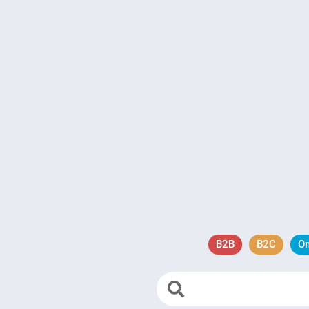
B2B
B2C
O