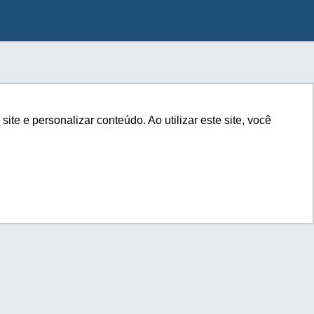
e e personalizar conteúdo. Ao utilizar este site, você
e e personalizar conteúdo. Ao utilizar este site, você
com você.
a seu e-commerce?*