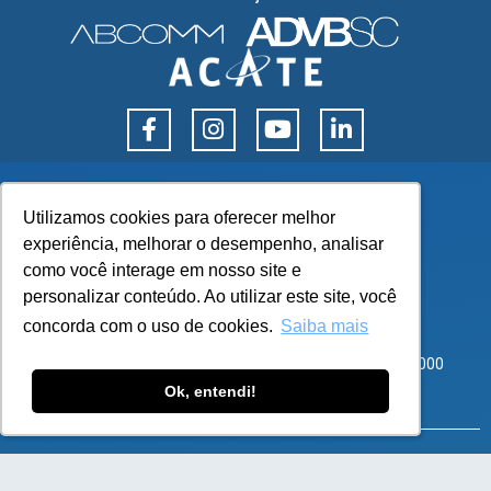
Utilizamos cookies para oferecer melhor
Utilizamos cookies para oferecer melhor
experiência, melhorar o desempenho, analisar
experiência, melhorar o desempenho, analisar
como você interage em nosso site e
como você interage em nosso site e
personalizar conteúdo. Ao utilizar este site, você
personalizar conteúdo. Ao utilizar este site, você
concorda com o uso de cookies.
concorda com o uso de cookies.
Saiba mais
Saiba mais
Corporate Park – Rod SC 401, 8600 – Bloco 3 Sala 101
Santo Antônio de Lisboa, Florianópolis – SC – CEP 88050-000
Ok, entendi!
Ok, entendi!
atendimento@flexy.com.br
SOLUÇÕES