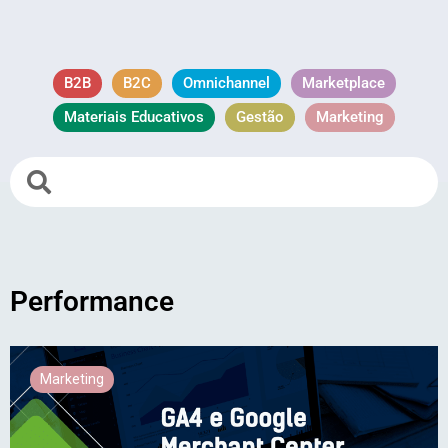
B2B
B2C
Omnichannel
Marketplace
Materiais Educativos
Gestão
Marketing
Performance
Marketing