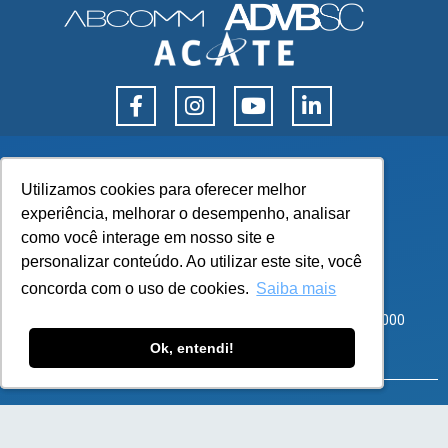
Utilizamos cookies para oferecer melhor
Utilizamos cookies para oferecer melhor
experiência, melhorar o desempenho, analisar
experiência, melhorar o desempenho, analisar
como você interage em nosso site e
como você interage em nosso site e
personalizar conteúdo. Ao utilizar este site, você
personalizar conteúdo. Ao utilizar este site, você
concorda com o uso de cookies.
concorda com o uso de cookies.
Saiba mais
Saiba mais
Corporate Park – Rod SC 401, 8600 – Bloco 3 Sala 101
Santo Antônio de Lisboa, Florianópolis – SC – CEP 88050-000
Ok, entendi!
Ok, entendi!
atendimento@flexy.com.br
SOLUÇÕES