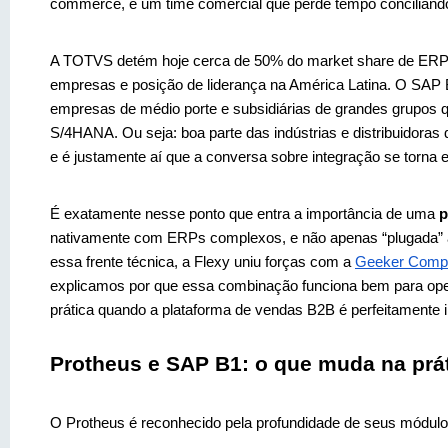
commerce, e um time comercial que perde tempo conciliando
A TOTVS detém hoje cerca de 50% do market share de ERPs n
empresas e posição de liderança na América Latina. O SAP 
empresas de médio porte e subsidiárias de grandes grupos
S/4HANA. Ou seja: boa parte das indústrias e distribuidoras
e é justamente aí que a conversa sobre integração se torna e
É exatamente nesse ponto que entra a importância de uma 
p
nativamente com ERPs complexos, e não apenas “plugada” a 
essa frente técnica, a Flexy uniu forças com a 
Geeker Comp
explicamos por que essa combinação funciona bem para op
prática quando a plataforma de vendas B2B é perfeitamente
Protheus e SAP B1: o que muda na prát
O Protheus é reconhecido pela profundidade de seus módulos f