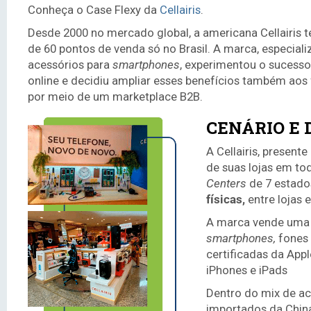
Conheça o Case Flexy da
Cellairis
.
Desde 2000 no mercado global, a americana Cellairis 
de 60 pontos de venda só no Brasil. A marca, especial
acessórios para
smartphones
, experimentou o sucess
online e decidiu ampliar esses benefícios também aos
por meio de um marketplace B2B.
CENÁRIO E 
A Cellairis, presen
de suas lojas em to
Centers
de 7 estados
físicas,
entre lojas 
A marca vende uma 
smartphones,
fones 
certificadas da Appl
iPhones e iPads
Dentro do mix de ac
importados da Chin