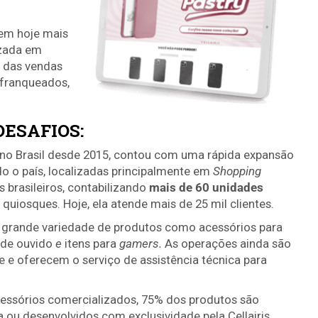
tem hoje mais
izada em
o das vendas
 franqueados,
DESAFIOS:
te no Brasil desde 2015, contou com uma rápida expansão
do o país, localizadas principalmente em
Shopping
 brasileiros, contabilizando
mais de 60 unidades
e quiosques. Hoje, ela atende mais de 25 mil clientes.
grande variedade de produtos como acessórios para
de ouvido
e
itens para
gamers.
As operações ainda são
e e oferecem o serviço de assistência técnica para
essórios comercializados, 75% dos produtos são
a
ou desenvolvidos com exclusividade pela Cellairis