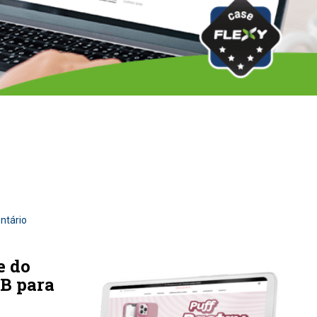
ntário
e do
2B para