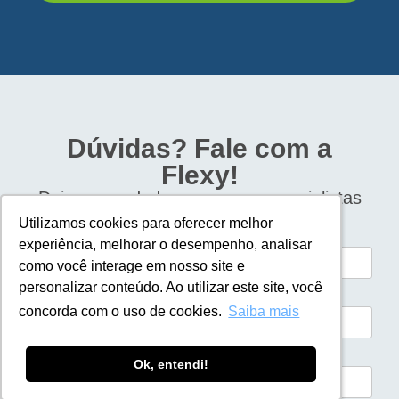
Dúvidas? Fale com a
Flexy!
Deixe seus dados e nossos especialistas
entrarão em contato com você.
Utilizamos cookies para oferecer melhor
Utilizamos cookies para oferecer melhor
Nome*
experiência, melhorar o desempenho, analisar
experiência, melhorar o desempenho, analisar
como você interage em nosso site e
como você interage em nosso site e
personalizar conteúdo. Ao utilizar este site, você
personalizar conteúdo. Ao utilizar este site, você
Telefone*
concorda com o uso de cookies.
concorda com o uso de cookies.
Saiba mais
Saiba mais
Email*
Ok, entendi!
Ok, entendi!