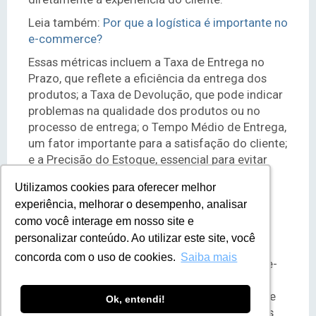
Leia também:
Por que a logística é importante no
e-commerce?
Essas métricas incluem a Taxa de Entrega no
Prazo, que reflete a eficiência da entrega dos
produtos; a Taxa de Devolução, que pode indicar
problemas na qualidade dos produtos ou no
processo de entrega; o Tempo Médio de Entrega,
um fator importante para a satisfação do cliente;
e a Precisão do Estoque, essencial para evitar
atrasos e garantir uma experiência de compra
Utilizamos cookies para oferecer melhor
Utilizamos cookies para oferecer melhor
positiva.
experiência, melhorar o desempenho, analisar
experiência, melhorar o desempenho, analisar
Conclusão
como você interage em nosso site e
como você interage em nosso site e
personalizar conteúdo. Ao utilizar este site, você
personalizar conteúdo. Ao utilizar este site, você
Ao longo deste percurso pelo universo dos
concorda com o uso de cookies.
concorda com o uso de cookies.
Saiba mais
Saiba mais
Indicadores Chave de Desempenho (KPIs) no e-
commerce, reiteramos a importância vital
dessas estatísticas na orientação estratégica e
Ok, entendi!
Ok, entendi!
no alcance do sucesso. Reconhecemos que os