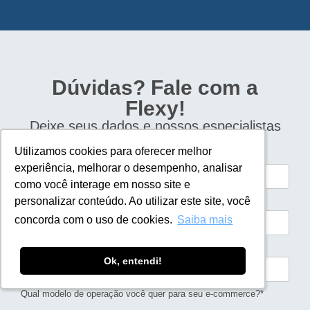
Dúvidas? Fale com a
Flexy!
Deixe seus dados e nossos especialistas
entrarão em contato com você.
Utilizamos cookies para oferecer melhor
Utilizamos cookies para oferecer melhor
Nome*
experiência, melhorar o desempenho, analisar
experiência, melhorar o desempenho, analisar
como você interage em nosso site e
como você interage em nosso site e
personalizar conteúdo. Ao utilizar este site, você
personalizar conteúdo. Ao utilizar este site, você
Telefone*
concorda com o uso de cookies.
concorda com o uso de cookies.
Saiba mais
Saiba mais
Email*
Ok, entendi!
Ok, entendi!
Qual modelo de operação você quer para seu e-commerce?*