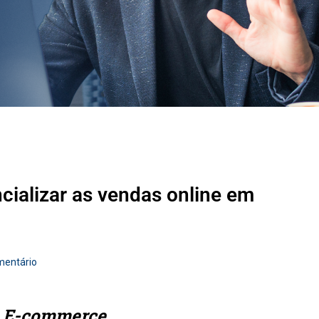
ializar as vendas online em
mentário
o E-commerce