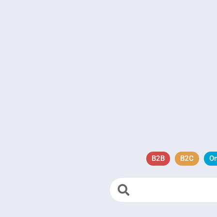
B2B
B2C
O