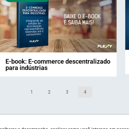
E-book: E-commerce descentralizado
para indústrias
1
2
3
4